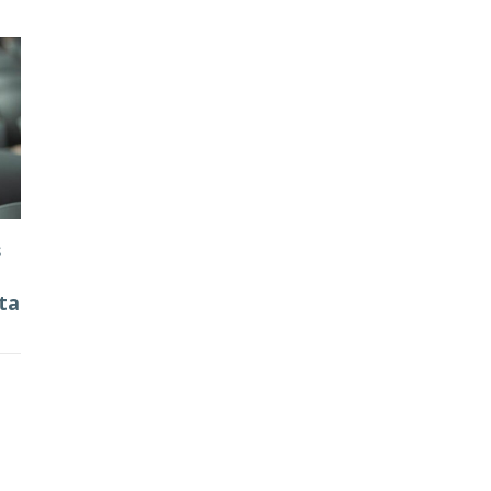
s
cta