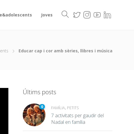
e&adolescents
Joves
ents
Educar cap i cor amb sèries, llibres i música
Últims posts
0
,
FAMÍLIA
PETITS
7 activitats per gaudir del
Nadal en família