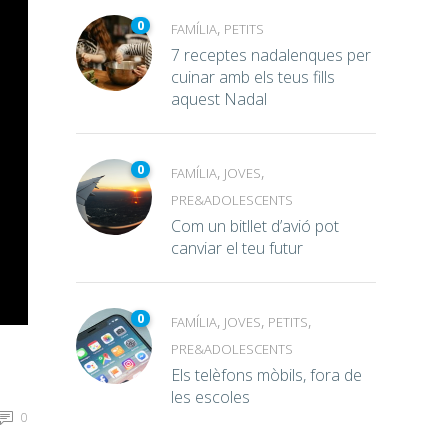
0
,
FAMÍLIA
PETITS
7 receptes nadalenques per
cuinar amb els teus fills
aquest Nadal
0
,
,
FAMÍLIA
JOVES
PRE&ADOLESCENTS
Com un bitllet d’avió pot
canviar el teu futur
0
,
,
,
FAMÍLIA
JOVES
PETITS
PRE&ADOLESCENTS
Els telèfons mòbils, fora de
les escoles
0