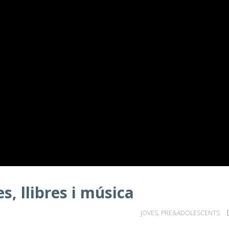
s, llibres i música
JOVES
,
PRE&ADOLESCENTS