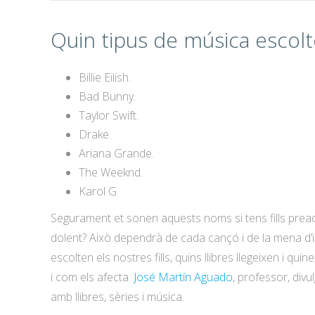
Quin tipus de música escolt
Billie Eilish.
Bad Bunny.
Taylor Swift.
Drake.
Ariana Grande.
The Weeknd.
Karol G
Segurament et sonen aquests noms si tens fills prea
dolent? Això dependrà de cada cançó i de la mena d’
escolten els nostres fills, quins llibres llegeixen i 
i com els afecta.
José Martín Aguado
, professor, div
amb llibres, sèries i música.