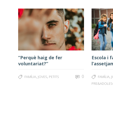
“Perquè haig de fer
Escola i 
voluntariat?”
l’assetja
,
,
0
,
FAMÍLIA
JOVES
PETITS
FAMÍLIA
PRE&ADOLES