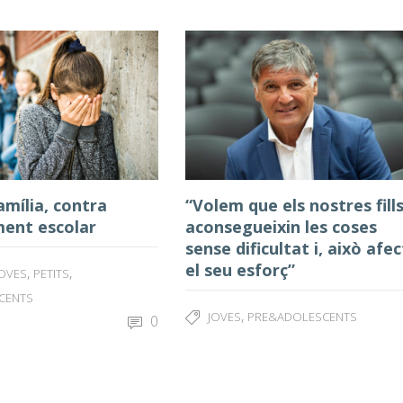
família, contra
“Volem que els nostres fill
ment escolar
aconsegueixin les coses
sense dificultat i, això afe
el seu esforç”
,
,
JOVES
PETITS
CENTS
,
JOVES
PRE&ADOLESCENTS
0