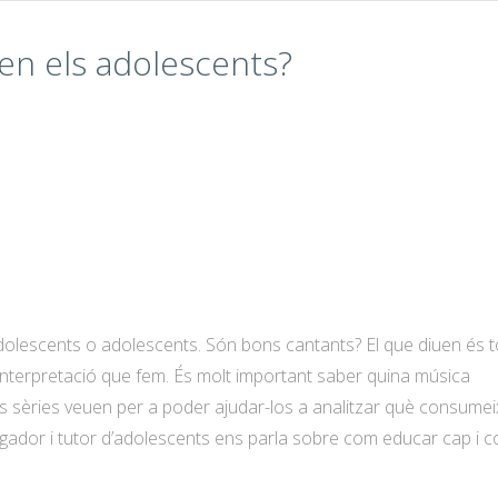
en els adolescents?
dolescents o adolescents. Són bons cantants? El que diuen és t
interpretació que fem. És molt important saber quina música
quines sèries veuen per a poder ajudar-los a analitzar què consume
ulgador i tutor d’adolescents ens parla sobre com educar cap i c