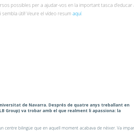
ursos possibles per a ajudar-vos en la important tasca d’educar 
agi sembla útil! Veure el vídeo resum
aquí
.
niversitat de Navarra. Després de quatre anys treballant en
B Group) va trobar amb el que realment li apassiona: la
, un centre bilingüe que en aquell moment acabava de nèixer. Va impar