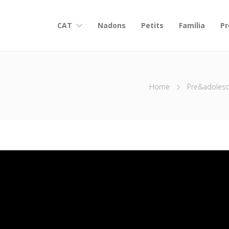
CAT
Nadons
Petits
Família
Pr
Home
Pre&adolesc