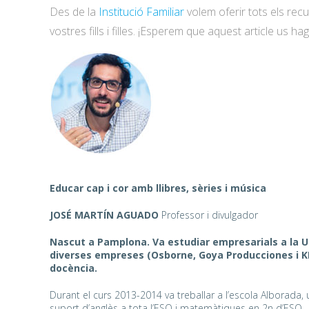
Des de la
Institució Familiar
volem oferir tots els rec
vostres fills i filles. ¡Esperem que aquest article us h
Educar cap i cor amb llibres, sèries i música
JOSÉ MARTÍN AGUADO
Professor i divulgador
Nascut a Pamplona. Va estudiar empresarials a la U
diverses empreses (Osborne, Goya Producciones i KL
docència.
Durant el curs 2013-2014 va treballar a l’escola Alborada
suport d’anglès a tota l’ESO i matemàtiques en 2n d’ESO.