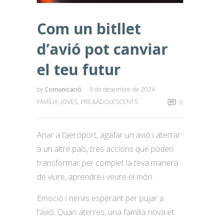
Com un bitllet
d’avió pot canviar
el teu futur
by
Comunicació
9 de desembre de 2024
FAMÍLIA
,
JOVES
,
PRE&ADOLESCENTS
0
Anar a l’aeroport, agafar un avió i aterrar
a un altre país, tres accions que poden
transformar per complet la teva manera
de viure, aprendre i veure el món.
Emoció i nervis esperant per pujar a
l’avió. Quan aterres, una família nova et