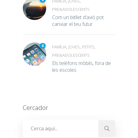
,
,
FAMÍLIA
JOVES
PRE&ADOLESCENTS
Com un bitllet d’avió pot
canviar el teu futur
0
,
,
,
FAMÍLIA
JOVES
PETITS
PRE&ADOLESCENTS
Els telèfons mòbils, fora de
les escoles
Cercador