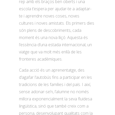
rep amb els braços ben oberts i una
escola t’espera per ajudar-te a adaptar-
te i aprendre noves coses, noves
cultures i noves amistats. Els primers dies
són plens de descobriments, cada
moment és una nova lliçó. Aquesta és
l’essència d’una estada internacional, un
viatge que va molt més enllà de les
fronteres acadèmiques.
Cada acció és un aprenentatge, des
d’agafar l’autobús fins a participar en les
tradicions de les famílies i del país. I així,
sense adonar-se’n, l’alumne no només
millora exponencialment la seva fluïdesa
lingüística, sinó que també creix com a
persona, desenvolupant qualitats com la