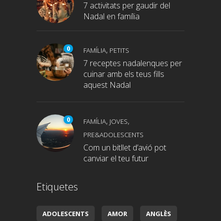
7 activitats per gaudir del
Nadal en família
0
,
FAMÍLIA
PETITS
7 receptes nadalenques per
cuinar amb els teus fills
aquest Nadal
0
,
,
FAMÍLIA
JOVES
PRE&ADOLESCENTS
Com un bitllet d’avió pot
canviar el teu futur
Etiquetes
ADOLESCENTS
AMOR
ANGLÈS