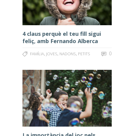
4 claus perquè el teu fill sigui
feliç, amb Fernando Alberca
,
,
,
0
FAMÍLIA
JOVES
NADONS
PETITS
La importància del joc pels