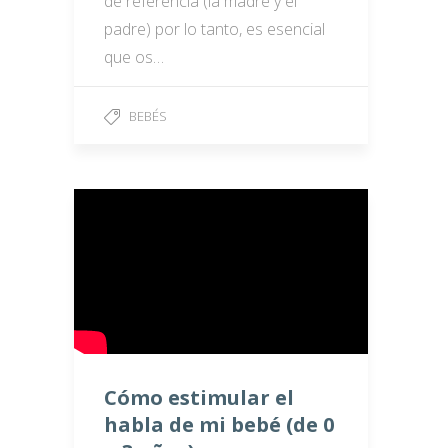
de referencia (la madre y el
padre) por lo tanto, es esencial
que os…
BEBÉS
Cómo estimular el
habla de mi bebé (de 0