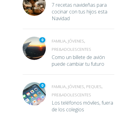
7 recetas navideñas para
cocinar con tus hijos esta
Navidad
0
,
,
FAMILIA
JÓVENES
PRE&ADOLESCENTES
Como un billete de avión
puede cambiar tu futuro
0
,
,
,
FAMILIA
JÓVENES
PEQUES
PRE&ADOLESCENTES
Los teléfonos móviles, fuera
de los colegios