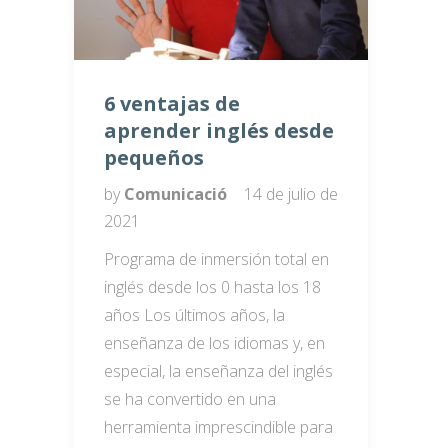
6 ventajas de
aprender inglés desde
pequeños
by
Comunicació
14 de julio de
2021
Programa de inmersión total en
inglés desde los 0 hasta los 18
años Los últimos años, la
enseñanza de los idiomas y, en
especial, la enseñanza del inglés
se ha convertido en una
herramienta imprescindible para