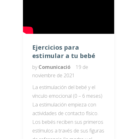
Ejercicios para
estimular a tu bebé
by
Comunicació
19 de
noviembre de 2021
La estimulación del bebé y el
vínculo emocional (0 – 6 meses)
La estimulación empieza con
actividades de contacto físico.
Los bebés reciben sus primeros
estímulos a través de sus figuras