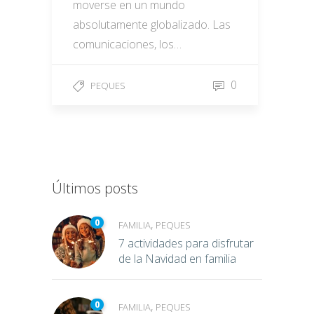
moverse en un mundo
absolutamente globalizado. Las
comunicaciones, los…
0
PEQUES
Últimos posts
0
,
FAMILIA
PEQUES
7 actividades para disfrutar
de la Navidad en familia
0
,
FAMILIA
PEQUES