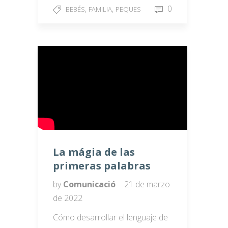
,
,
0
BEBÉS
FAMILIA
PEQUES
La mágia de las
primeras palabras
by
Comunicació
21 de marzo
de 2022
Cómo desarrollar el lenguaje de