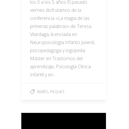
los 0 a los 5 años El pasado
viernes disfrutamos de la
conferencia «La magia de las
primeras palabras» de Teresa
Vilardaga, licenciada en
Neuropsicología Infanto Juvenil,
psicopedagoga y logopeda.
Máster en Trastornos del
aprendizaje, Psicología Clínica
Infantil y en…
,
BEBÉS
PEQUES