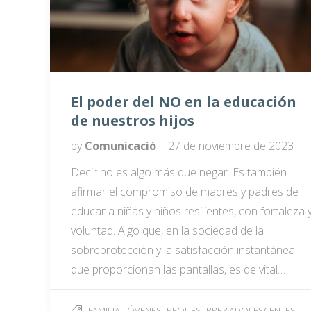
El poder del NO en la educación
de nuestros hijos
by
Comunicació
27 de noviembre de 2023
Decir no es algo más que negar. Es también
afirmar el compromiso de madres y padres de
educar a niñas y niños resilientes, con fortaleza 
voluntad. Algo que, en la sociedad de la
sobreprotección y la satisfacción instantánea
que proporcionan las pantallas, es de vital…
,
,
,
FAMILIA
JÓVENES
PEQUES
PRE&ADOLESCENTES