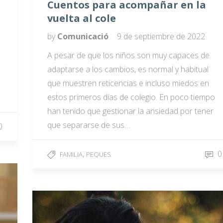
Cuentos para acompañar en la
vuelta al cole
by
Comunicació
9 de septiembre de 2022
A pesar de que los niños son muy capaces de
adaptarse a los cambios, es normal y habitual
que muestren reticencias e incluso miedos en
estos primeros días de colegio. En poco tiempo
han tenido que gestionar la ansiedad por tener
que separarse de sus…
0
,
0
FAMILIA
PEQUES