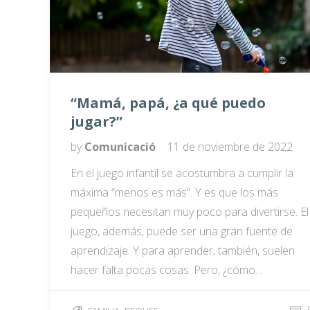
“Mamá, papá, ¿a qué puedo
jugar?”
by
Comunicació
11 de noviembre de 2022
En el juego infantil se acostumbra a cumplir la
máxima “menos es más”. Y es que los más
pequeños necesitan muy poco para divertirse. El
juego, además, puede ser una gran fuente de
aprendizaje. Y para aprender, también, suelen
hacer falta pocas cosas. Pero, ¿cómo…
,