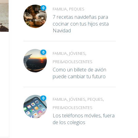
0
,
FAMILIA
PEQUES
7 recetas navideñas para
cocinar con tus hijos esta
Navidad
0
,
,
FAMILIA
JÓVENES
PRE&ADOLESCENTES
Como un billete de avión
puede cambiar tu futuro
0
,
,
,
FAMILIA
JÓVENES
PEQUES
PRE&ADOLESCENTES
Los teléfonos móviles, fuera
de los colegios