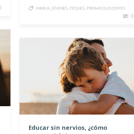
0
,
,
,
FAMILIA
JÓVENES
PEQUES
PRE&ADOLESCENTES
0
Educar sin nervios, ¿cómo