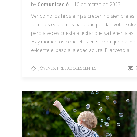
by
Comunicació
10 de marzo de 2023
Ver como los hijos e hijas crecen no siempre es
fácil. Les educamos para que puedan volar solos
pero a veces cuesta aceptar que ya tienen alas.
Hay momentos concretos en su vida que hacen
evidente el paso a la edad adulta. El acceso a…
,
JÓVENES
PRE&ADOLESCENTES